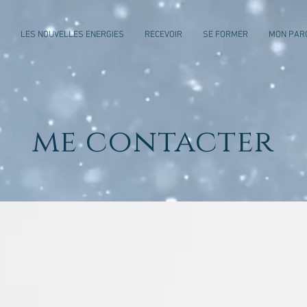
h
LES NOUVELLES ENERGIES
RECEVOIR
SE FORMER
MON PAR
me contacter