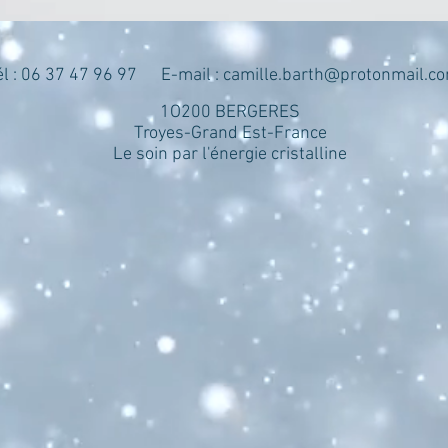
él : 06 37 47 96 97 E-mail :
camille.barth@protonmail.c
1O200 BERGERES
Troyes-Grand Est-France
Le soin par l'énergie cristalline