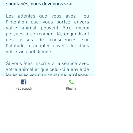
spontanés, nous devenons vrai.
Les attentes que vous avez ou
l’intention que vous portez envers
votre animal peuvent être mieux
perçues à ce moment là, engendrant
des prises de consciences sur
l’attitude à adopter envers lui dans
votre vie quotidienne.
Si vous êtes inscrits à la séance avec
votre animal et que celui-ci a envie de
jouer avec vous au cours de la séance,
ne vous inquiétez pas, vous recevrez
l’énergie aussi bien que si vous étiez
Facebook
Phone
allongé au calme.
Le travail se fera de
la même manière, opérant sur ce qui
doit être transformé.
La séance dure 30 minutes, faites
alors en fonction de ses humeurs,
sans lui mettre de contraintes, au